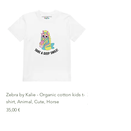
Zebra by Kalie - Organic cotton kids t-
Zebra by Kalie - Eco
shirt, Animal, Cute, Horse
Preis
25,00 €
Preis
35,00 €