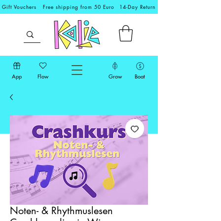
Gift Vouchers
Free shipping from 50 Euro
14-Day Return
App
Flow
Grow
Boat
Noten- & Rhythmuslesen