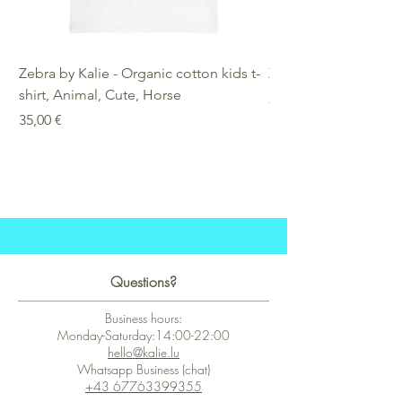
Zebra by Kalie - Organic cotton kids t-
Zebra by Kalie - Eco
shirt, Animal, Cute, Horse
Preis
25,00 €
Preis
35,00 €
Questions?
Business hours:
Monday-Saturday:14:00-22:00
hello@kalie.lu
Whatsapp Business (chat)
+43 67763399355