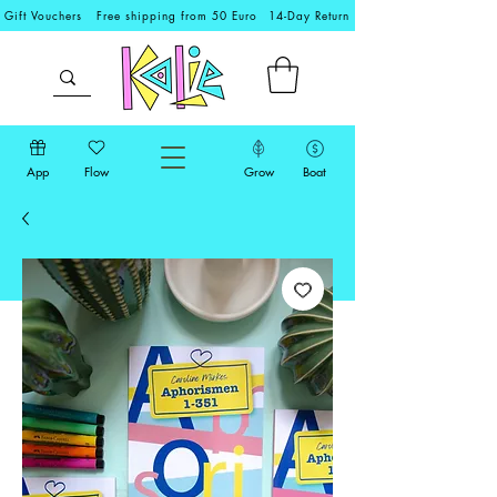
Gift Vouchers
Free shipping from 50 Euro
14-Day Return
App
Flow
Grow
Boat