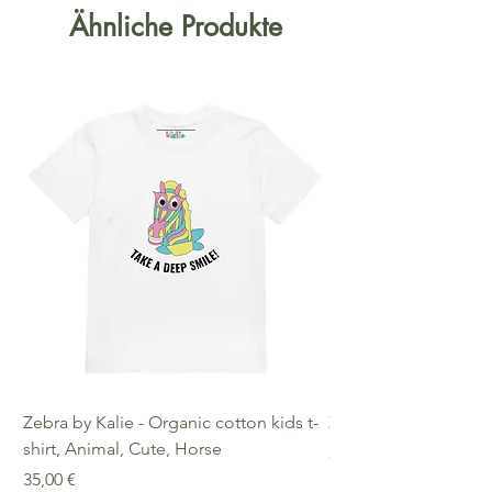
Ähnliche Produkte
Zebra by Kalie - Organic cotton kids t-
Zebra by Kalie - Eco
shirt, Animal, Cute, Horse
Preis
25,00 €
Preis
35,00 €