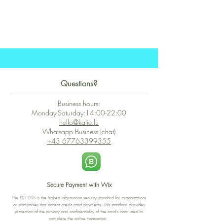
Questions?
Business hours:
Monday-Saturday:14:00-22:00
hello@kalie.lu
Whatsapp Business (chat)
+43 67763399355
Secure Payment with Wix
The PCI DSS is the highest information security standard for organizations
or companies that accept credit card payments. This standard provides
protection of the privacy and confidentiality of the card's data used to
complete the online transaction.