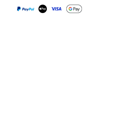
Print-on-Demand
Shop local
2-4, rue du Nord, Luxembourg
Hi, my shop is currently a print-
on-demand shop. Your
Discover a variety of the
products will start their
"The Luxembourger" products at
production directly after your
the
purchase. Delivery time is
Francini_K & Friends store
usually about 8 days,
in
Luxembourg City
.
sometimes more, depending on
www.francinik.com
where your product is being
printed. I'm working towards
getting things faster :).
Links
Delivery
Collections
Returns
Gift Vouchers
Return Form
Kalie Music