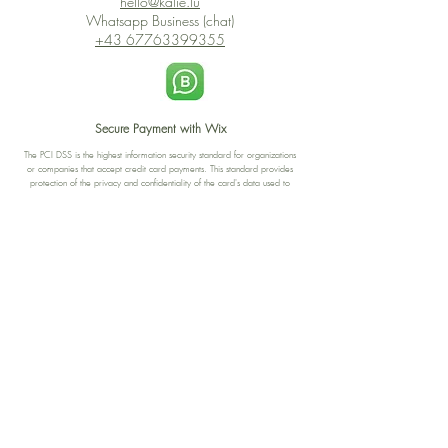
hello@kalie.lu
Whatsapp Business (chat)
+43 67763399355
Secure Payment with Wix
The PCI DSS is the highest information security standard for organizations
or companies that accept credit card payments. This standard provides
protection of the privacy and confidentiality of the card's data used to
complete the online transaction.
Print-on-Demand
Shop local
2-4, rue du Nord, Luxembourg
Hi, my shop is currently a print-
on-demand shop. Your
Discover a variety of the
products will start their
"The Luxembourger" products at
production directly after your
the
purchase. Delivery time is
Francini_K & Friends store
usually about 8 days,
in
Luxembourg City
.
sometimes more, depending on
www.francinik.com
where your product is being
printed. I'm working towards