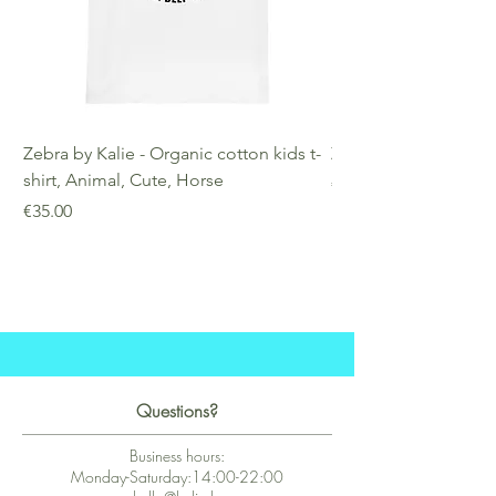
Zebra by Kalie - Organic cotton kids t-
Zebra by Kalie - Eco
shirt, Animal, Cute, Horse
Price
€25.00
Price
€35.00
Questions?
Business hours:
Monday-Saturday:14:00-22:00