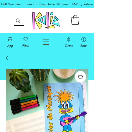
Gift Vouchers
Free shipping from 50 Euro
14-Day Return
App
Flow
Grow
Boat