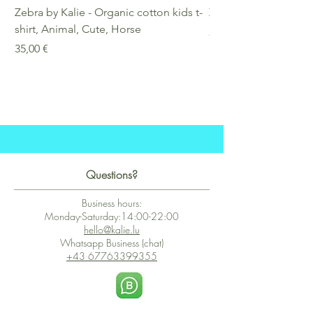
Zebra by Kalie - Organic cotton kids t-
Zebra by Kalie - Eco
shirt, Animal, Cute, Horse
Preis
25,00 €
Preis
35,00 €
Questions?
Business hours:
Monday-Saturday:14:00-22:00
hello@kalie.lu
Whatsapp Business (chat)
+43 67763399355