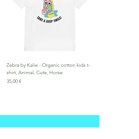
Zebra by Kalie - Organic cotton kids t-
Zebra by Kalie - Eco
shirt, Animal, Cute, Horse
Preis
25,00 €
Preis
35,00 €
Questions?