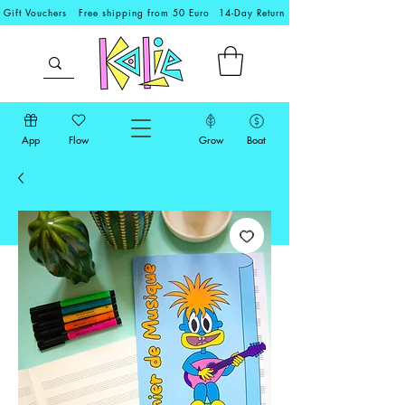
Gift Vouchers
Free shipping from 50 Euro
14-Day Return
App
Flow
Grow
Boat