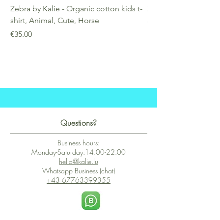
Zebra by Kalie - Organic cotton kids t-
Zebra by Kalie - Eco
shirt, Animal, Cute, Horse
Price
€25.00
Price
€35.00
Questions?
Business hours:
Monday-Saturday:14:00-22:00
hello@kalie.lu
Whatsapp Business (chat)
+43 67763399355